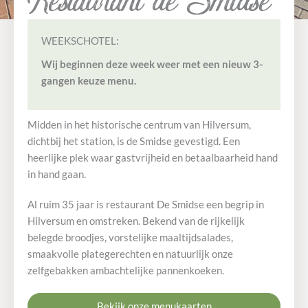
WEEKSCHOTEL:
Wij beginnen deze week weer met een nieuw 3-
gangen keuze menu.
Midden in het historische centrum van Hilversum,
dichtbij het station, is de Smidse gevestigd. Een
Geniet van de zon
Ouderwets gezellig
Geniet van de zon
Ouderwets gezellig
Geniet van de zon
Ouderwets gezellig
heerlijke plek waar gastvrijheid en betaalbaarheid hand
...en wat lekkers!
...en wat lekkers!
...en wat lekkers!
in hand gaan.
Al ruim 35 jaar is restaurant De Smidse een begrip in
Hilversum en omstreken. Bekend van de rijkelijk
belegde broodjes, vorstelijke maaltijdsalades,
smaakvolle plategerechten en natuurlijk onze
zelfgebakken ambachtelijke pannenkoeken.
Bekijk onze menukaarten